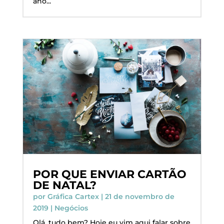
ano...
POR QUE ENVIAR CARTÃO
DE NATAL?
por
Gráfica Cartex
|
21 de novembro de
2019
|
Negócios
Olá, tudo bem? Hoje eu vim aqui falar sobre