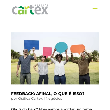
FEEDBACK: AFINAL, O QUE É ISSO?
por
Gráfica Cartex
|
Negócios
Olá, tudo bem? Hoje vamos abordar um tema