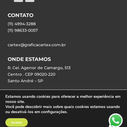
CONTATO
(11) 4994-3288
(11) 98633-0057
cartex@graficacartex.com.br
ONDE ESTAMOS
R. Cel. Agenor de Camargo, 513
Centro . CEP 09020-220
Santo André – SP
Estamos usando cookies para oferecer a melhor experiência em
nosso site.
Você pode descobrir mais sobre quais cookies estamos usando
ou desativá-los em configurações.
©2023 – Gráfica Cartex | Desenvolvido por
Agência IceCream
Aceitar
♡