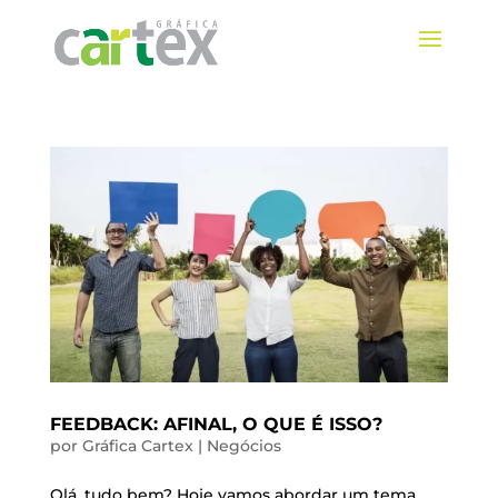
FEEDBACK: AFINAL, O QUE É ISSO?
por
Gráfica Cartex
|
Negócios
Olá, tudo bem? Hoje vamos abordar um tema