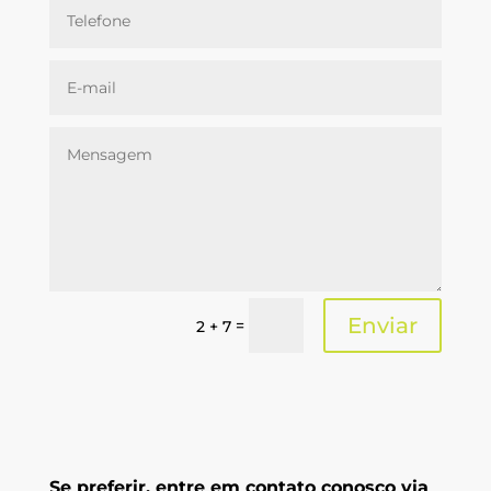
Enviar
=
2 + 7