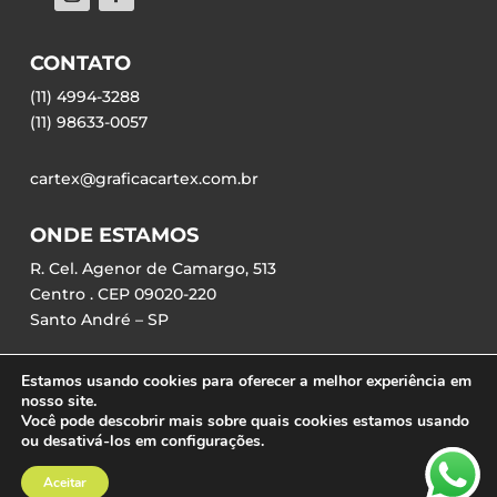
CONTATO
(11) 4994-3288
(11) 98633-0057
cartex@graficacartex.com.br
ONDE ESTAMOS
R. Cel. Agenor de Camargo, 513
Centro . CEP 09020-220
Santo André – SP
Estamos usando cookies para oferecer a melhor experiência em
nosso site.
Você pode descobrir mais sobre quais cookies estamos usando
ou desativá-los em configurações.
©2023 – Gráfica Cartex | Desenvolvido por
Agência IceCream
Aceitar
♡